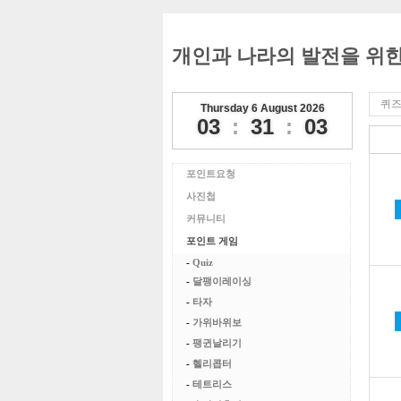
개인과 나라의 발전을 위
퀴즈
Thursday 6 August 2026
03
:
31
:
03
포인트요청
사진첩
커뮤니티
포인트 게임
-
Quiz
-
달팽이레이싱
-
타자
-
가위바위보
-
팽귄날리기
-
헬리콥터
-
테트리스