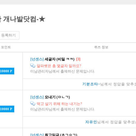
한 개나발닷컴-★
 등록하기
포인트
퀴즈 정보
[넌센스]
세글자 (비밀 ㅋㅋ)
[3]
알파벳은 총 몇글자 일까요?
10000 P
미남관리자님께서 출제하신 문제입니다.
기분조타~
님께서 정답을 맞추
[넌센스]
모내기 (ㅁㄴㄱ)
먹고 살기 위해 하는 내기는?
10000 P
미남관리자님께서 출제하신 문제입니다.
자유인
님께서 정답을 맞추셨
[넌센스]
최고임금 (ㅊㄱㅇㄱ)