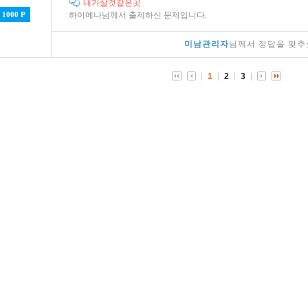
내가살것같은곳
1000 P
하이에나님께서 출제하신 문제입니다.
미남관리자
님께서 정답을 맞추
1
2
3