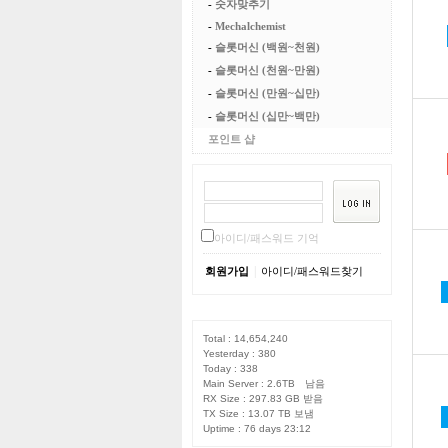
-
숫자맞추기
-
Mechalchemist
-
슬롯머신 (백원~천원)
-
슬롯머신 (천원~만원)
-
슬롯머신 (만원~십만)
-
슬롯머신 (십만~백만)
포인트 샵
아이디/패스워드 기억
|
회원가입
아이디/패스워드찾기
Total : 14,654,240
Yesterday : 380
Today : 338
Main Server : 2.6TB 남음
RX Size : 297.83 GB 받음
TX Size : 13.07 TB 보냄
Uptime : 76 days 23:12