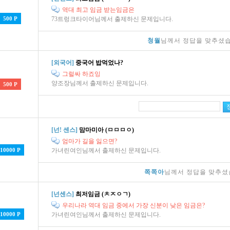
역대 최고 임금 받는임금은
500 P
73트렁크타이어님께서 출제하신 문제입니다.
청월
님께서 정답을 맞추셨습
[외국어]
중국어 밥먹었나?
그럴싸 하죠잉
양조장님께서 출제하신 문제입니다.
500 P
[넌! 센스]
맘마미아 (ㅁㅁㅁㅇ)
엄마가 길을 잃으면?
10000 P
가녀린여인님께서 출제하신 문제입니다.
쪽쪽아
님께서 정답을 맞추셨
[넌센스]
최저임금 (ㅊㅈㅇㄱ)
우리나라 역대 임금 중에서 가장 신분이 낮은 임금은?
10000 P
가녀린여인님께서 출제하신 문제입니다.