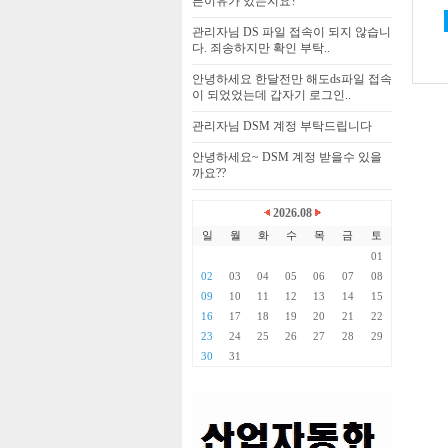
른이유가 있는지요?
관리자님 DS 파일 접속이 되지 않습니
다. 죄송하지만 확인 부탁..
안녕하세요 한달전만 해도ds파일 접속
이 되었었는데 갑자기 로그인..
관리자님 DSM 계정 부탁드립니다
안녕하세요~ DSM 계정 받을수 있을
까요??
2026.08
일
월
화
수
목
금
토
01
02
03
04
05
06
07
08
09
10
11
12
13
14
15
16
17
18
19
20
21
22
23
24
25
26
27
28
29
30
31