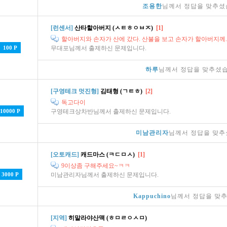
조용한
님께서 정답을 맞추셨
[런센서]
산타할아버지 (ㅅㅌㅎㅇㅂㅈ)
[1]
할아버지와 손자가 산에 갔다. 산불을 보고 손자가 할아버지께.
100 P
무대포님께서 출제하신 문제입니다.
하루
님께서 정답을 맞추셨습
[구영테크 멋진형]
김태형 (ㄱㅌㅎ)
[2]
독고다이
10000 P
구영테크상차반님께서 출제하신 문제입니다.
미남관리자
님께서 정답을 맞추
[오토캐드]
캐드마스 (ㅋㄷㅁㅅ)
[1]
9이상좀 구해주세요~ㅋㅋ
3000 P
미남관리자님께서 출제하신 문제입니다.
Kappuchino
님께서 정답을 맞
[지역]
히말라야산맥 (ㅎㅁㄹㅇㅅㅁ)